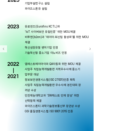
2025
기업부설연구소 설립
​와이즈스톤유 설립
2023
유로핀즈(Eurofins KCTL)와
'IoT 사이버보안 유럽인증' 위한 MOU체결
비투엔(b2en)과 '데이터·AI산업 활성화'를 위한 MOU
체결
혁신성장유형 벤처기업 인정
기술혁신형 중소기업 이노비즈 인정
2022
앱테스트에이아이와 QA자동화 위한 MOU 체결
사업주 직업능력개발훈련 지역우수사례 중소기
|
업부문 대상
2021
정보보안경영시스템(ISO 27001)인증 획득
사업주 직업능력개발훈련 우수사례 경진대회 장
려상 수상
인천재능대학교와 'SW테스트 인재 양성' 위한
산학협력 체결
와이즈스톤티 과학기술정보통신부 장관상 수상
GSI 품질경영시스템 ISO 9001:2015 인증